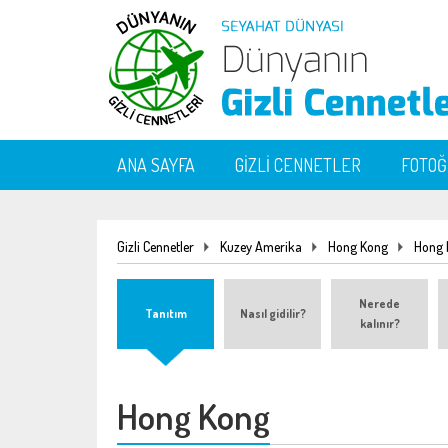
ANA SAYFA
GİZLİ CENNETLER
FOTO
Gizli Cennetler
Kuzey Amerika
Hong Kong
Hong 
Nerede
Tanıtım
Nasıl gidilir?
kalınır?
Hong Kong