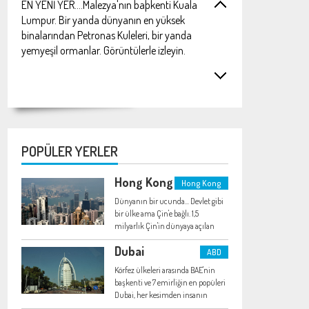
EN YENİ YER....Malezya'nın baþkenti Kuala
Lumpur. Bir yanda dünyanın en yüksek
binalarından Petronas Kuleleri, bir yanda
yemyeşil ormanlar. Görüntülerle izleyin.
YENİ...HONG KONG.Uzakdoğu'nun sihirli şehir
ülkesi. Bir avuç toprakta milyonlarca insanın
yaşadığı yer.. Foto galerisiyle birlikte
yayında...
POPÜLER YERLER
Hong Kong
Hong Kong
Singapur'a gitmeyi düşünüyorsanız, YENİ
Dünyanın bir ucunda... Devlet gibi
EKLENEN foto galeriyi ziyaret etmeyi
bir ülke ama Çin'e bağlı. 1,5
milyarlık Çin'in dünyaya açılan
unutmayın!
kapısı. Elektronik'ten kaplumbağa
Dubai
kanına kadar binbir ilginç ürün
ABD
burada.
Körfez ülkeleri arasında BAE'nin
başkenti ve 7 emirliğin en popüleri
Sitemize Dubai fotoğraf galerisi ve hiç bir
Dubai, her kesimden insanın
ilgisini çekiyor.