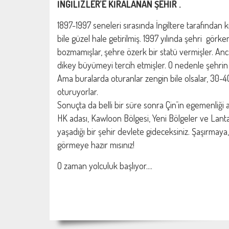
İNGİLİZLER’E KİRALANAN ŞEHİR .
1897-1997 seneleri sırasında İngiltere tarafından 
bile güzel hale getirilmiş. 1997 yılında şehri görkem
bozmamışlar, şehre özerk bir statü vermişler. Anc
dikey büyümeyi tercih etmişler. O nedenle şehrin ö
Ama buralarda oturanlar zengin bile olsalar, 30
oturuyorlar.
Sonuçta da belli bir süre sonra Çin'in egemenliği 
HK adası, Kawloon Bölgesi, Yeni Bölgeler ve Lantau
yaşadığı bir şehir devlete gideceksiniz. Şaşırmaya,
görmeye hazır mısınız!
O zaman yolculuk başlıyor....