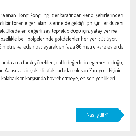
kiralanan Hong Kong, İngilizler tarafından kendi şehirlerinden
li bir törenle geri alan işlerine de geldiği için, Çinliler düzeni
ak ülkede en değerli şey toprak olduğu için, yatay yerine
zellikle belli bölgelerinde gökdelenler her yeri süslüyor.
-40 metre kareden baslayarak en fazla 90 metre kare evlerde
altında ama farklı yönetilen, batılı değerlerin egemen olduğu,
 Adası ve bir çok irili ufaklı adadan oluşan 7 milyon kişinin
 kalabalıklar karşısında hayret etmeye, en son yenilikleri
Nasıl gidilir?