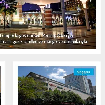
umpur'la gösterirken, Penang Adası'yla
ası ile güzel sahilleri ve mangrove ormanlarıyla
iyatları hem de güzel imkanlarıyla gidilmesi
Singapur