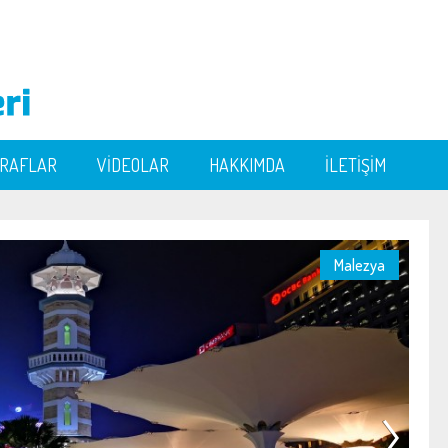
ĞRAFLAR
VİDEOLAR
HAKKIMDA
İLETİŞİM
Malezya