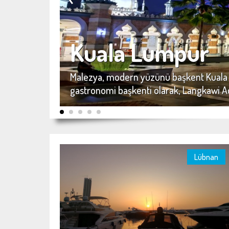
Kuala Lumpur
simden
Malezya, modern yüzünü başkent Kuala L
gastronomi başkenti olarak, Langkawi Ad
dikkati çekiyor. Bugünlerde hem uygun f
gereken yerlerden biri...
Lübnan