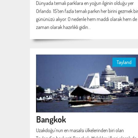
Dünyada temalı parklara en yoğun ilginin olduğu yer
Orlando. 15'ten fazla temalı parkın her birini gezmek bi
gününüzü alıyor. O nedenle hem maddi olarak hem de
zaman olarak hazırlıklı gidin...
Tayland
Bangkok
Uzakdoğu'nun en masalsı ülkelerinden biri olan