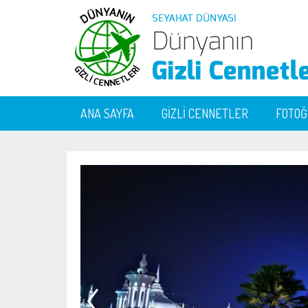
ANA SAYFA
GİZLİ CENNETLER
FOTO
ABD