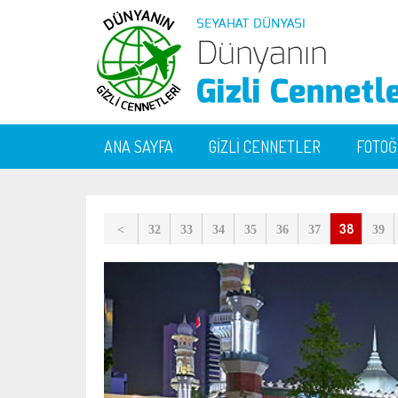
ANA SAYFA
GİZLİ CENNETLER
FOTO
38
<
32
33
34
35
36
37
39