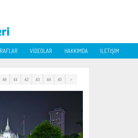
ĞRAFLAR
VİDEOLAR
HAKKIMDA
İLETİŞİM
40
41
42
43
44
45
>