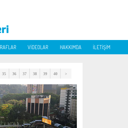
ĞRAFLAR
VİDEOLAR
HAKKIMDA
İLETİŞİM
35
36
37
38
39
40
>