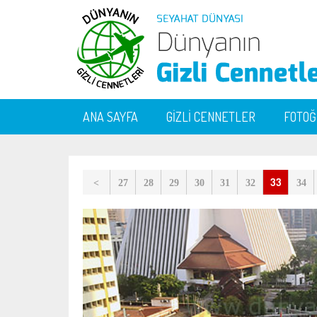
ANA SAYFA
GİZLİ CENNETLER
FOTO
33
<
27
28
29
30
31
32
34