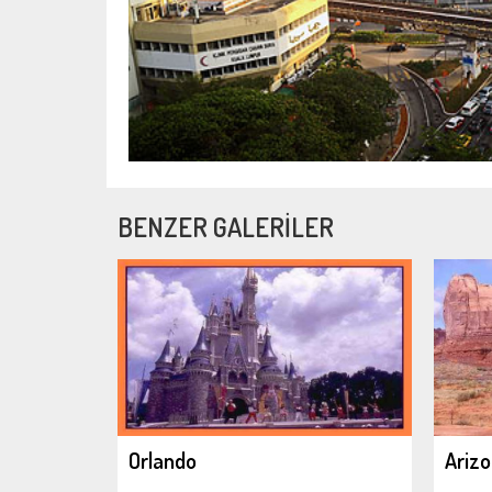
BENZER GALERİLER
Orlando
Ariz