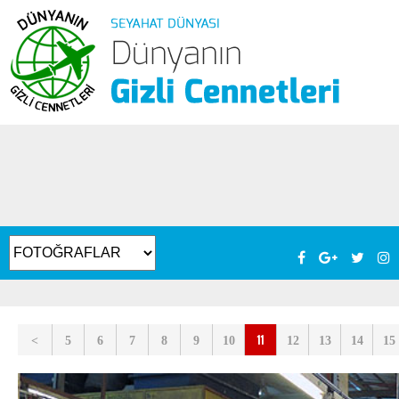
11
<
5
6
7
8
9
10
12
13
14
15